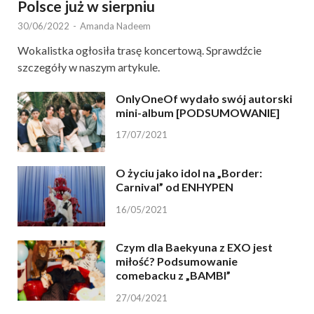
Polsce już w sierpniu
30/06/2022
-
Amanda Nadeem
Wokalistka ogłosiła trasę koncertową. Sprawdźcie
szczegóły w naszym artykule.
OnlyOneOf wydało swój autorski
mini-album [PODSUMOWANIE]
17/07/2021
O życiu jako idol na „Border:
Carnival” od ENHYPEN
16/05/2021
Czym dla Baekyuna z EXO jest
miłość? Podsumowanie
comebacku z „BAMBI”
27/04/2021