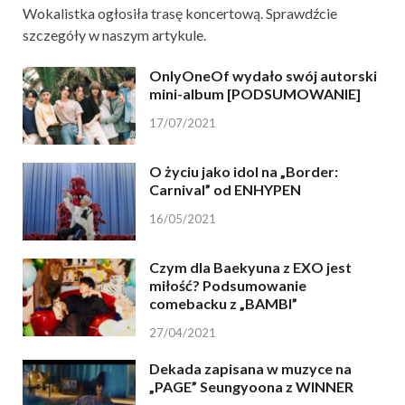
Wokalistka ogłosiła trasę koncertową. Sprawdźcie
szczegóły w naszym artykule.
OnlyOneOf wydało swój autorski
mini-album [PODSUMOWANIE]
17/07/2021
O życiu jako idol na „Border:
Carnival” od ENHYPEN
16/05/2021
Czym dla Baekyuna z EXO jest
miłość? Podsumowanie
comebacku z „BAMBI”
27/04/2021
Dekada zapisana w muzyce na
„PAGE” Seungyoona z WINNER