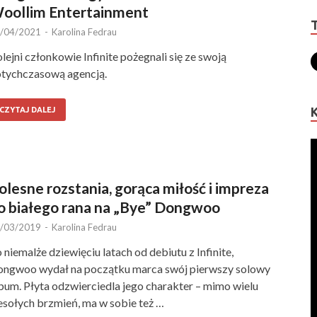
oollim Entertainment
/04/2021
-
Karolina Fedrau
lejni członkowie Infinite pożegnali się ze swoją
tychczasową agencją.
CZYTAJ DALEJ
olesne rozstania, gorąca miłość i impreza
o białego rana na „Bye” Dongwoo
/03/2019
-
Karolina Fedrau
 niemalże dziewięciu latach od debiutu z Infinite,
ngwoo wydał na początku marca swój pierwszy solowy
bum. Płyta odzwierciedla jego charakter – mimo wielu
sołych brzmień, ma w sobie też …