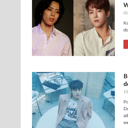
W
01
Ko
do
B
d
10
Po
Do
al
we