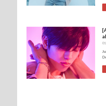
[
a
01
Ju
Do