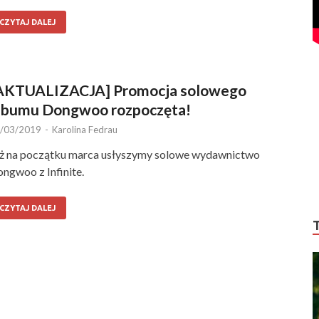
CZYTAJ DALEJ
AKTUALIZACJA] Promocja solowego
lbumu Dongwoo rozpoczęta!
/03/2019
-
Karolina Fedrau
ż na początku marca usłyszymy solowe wydawnictwo
ngwoo z Infinite.
CZYTAJ DALEJ