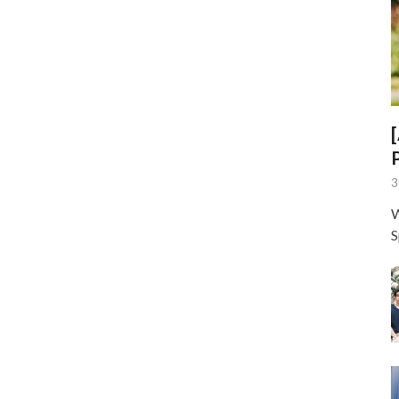
3
W
S