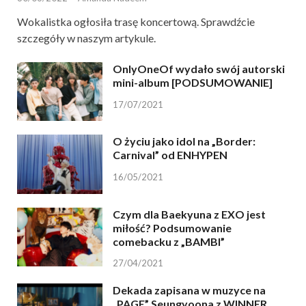
Wokalistka ogłosiła trasę koncertową. Sprawdźcie
szczegóły w naszym artykule.
OnlyOneOf wydało swój autorski
mini-album [PODSUMOWANIE]
17/07/2021
O życiu jako idol na „Border:
Carnival” od ENHYPEN
16/05/2021
Czym dla Baekyuna z EXO jest
miłość? Podsumowanie
comebacku z „BAMBI”
27/04/2021
Dekada zapisana w muzyce na
„PAGE” Seungyoona z WINNER