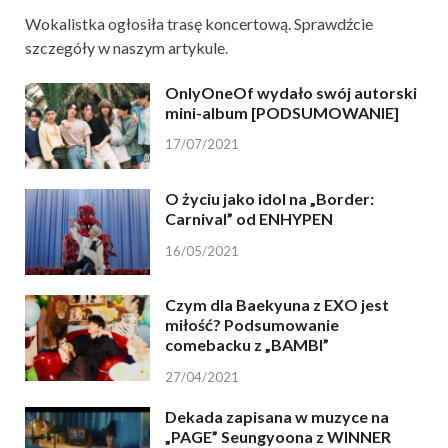
Wokalistka ogłosiła trasę koncertową. Sprawdźcie
szczegóły w naszym artykule.
OnlyOneOf wydało swój autorski
mini-album [PODSUMOWANIE]
17/07/2021
O życiu jako idol na „Border:
Carnival” od ENHYPEN
16/05/2021
Czym dla Baekyuna z EXO jest
miłość? Podsumowanie
comebacku z „BAMBI”
27/04/2021
Dekada zapisana w muzyce na
„PAGE” Seungyoona z WINNER