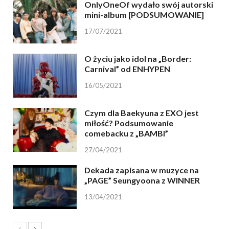
OnlyOneOf wydało swój autorski
mini-album [PODSUMOWANIE]
17/07/2021
O życiu jako idol na „Border:
Carnival” od ENHYPEN
16/05/2021
Czym dla Baekyuna z EXO jest
miłość? Podsumowanie
comebacku z „BAMBI”
27/04/2021
Dekada zapisana w muzyce na
„PAGE” Seungyoona z WINNER
13/04/2021