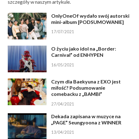
szczegóły w naszym artykule.
OnlyOneOf wydało swój autorski
mini-album [PODSUMOWANIE]
17/07/2021
O życiu jako idol na „Border:
Carnival” od ENHYPEN
16/05/2021
Czym dla Baekyuna z EXO jest
miłość? Podsumowanie
comebacku z „BAMBI”
27/04/2021
Dekada zapisana w muzyce na
„PAGE” Seungyoona z WINNER
13/04/2021