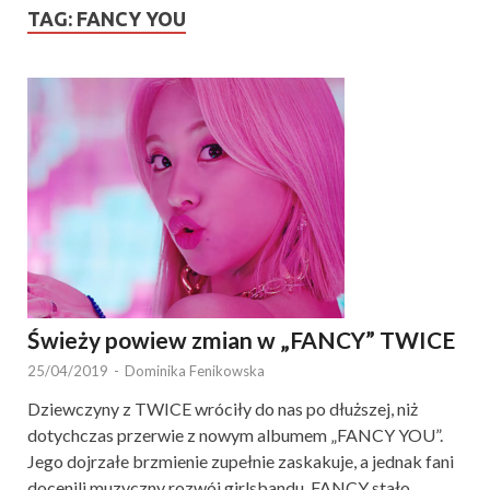
TAG:
FANCY YOU
Świeży powiew zmian w „FANCY” TWICE
25/04/2019
-
Dominika Fenikowska
Dziewczyny z TWICE wróciły do nas po dłuższej, niż
dotychczas przerwie z nowym albumem „FANCY YOU”.
Jego dojrzałe brzmienie zupełnie zaskakuje, a jednak fani
docenili muzyczny rozwój girlsbandu. FANCY stało …