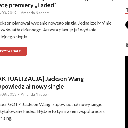
atę premiery „Faded”
/03/2019
-
Amanda Nadeem
ckson planował wydanie nowego singla. Jednakże MV nie
rzy światła dziennego. Artysta planuje już wydanie
lejnego singla.
CZYTAJ DALEJ
AKTUALIZACJA] Jackson Wang
apowiedział nowy singiel
/08/2018
-
Amanda Nadeem
per GOT7, Jackson Wang, zapowiedział nowy singiel
tytułowany Faded. Będzie to tym razem współpraca z
rising.