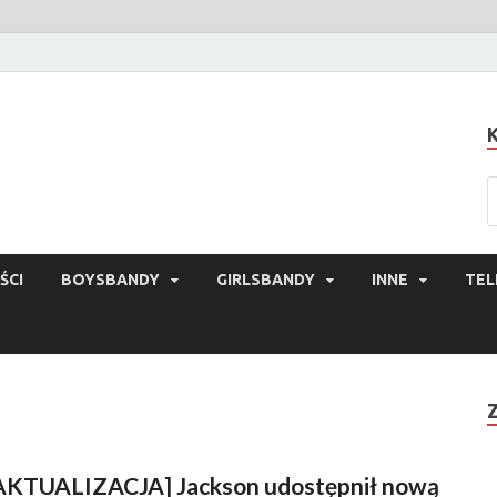
ŚCI
BOYSBANDY
GIRLSBANDY
INNE
TEL
AKTUALIZACJA] Jackson udostępnił nową