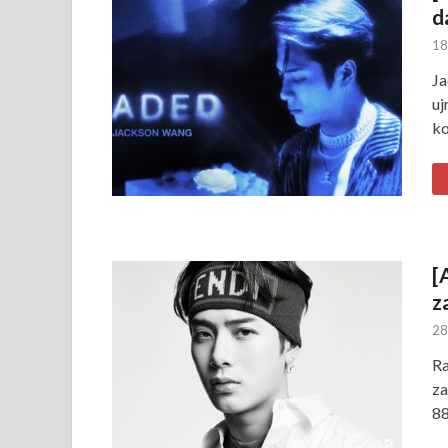
d
18
Ja
uj
ko
[
z
28
Ra
za
88