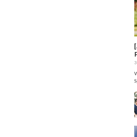
3
W
S