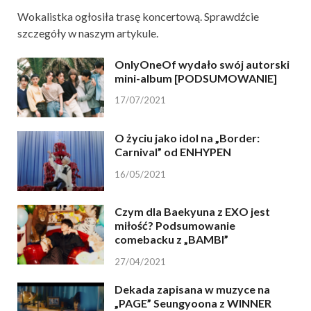
Wokalistka ogłosiła trasę koncertową. Sprawdźcie
szczegóły w naszym artykule.
OnlyOneOf wydało swój autorski
mini-album [PODSUMOWANIE]
17/07/2021
O życiu jako idol na „Border:
Carnival” od ENHYPEN
16/05/2021
Czym dla Baekyuna z EXO jest
miłość? Podsumowanie
comebacku z „BAMBI”
27/04/2021
Dekada zapisana w muzyce na
„PAGE” Seungyoona z WINNER