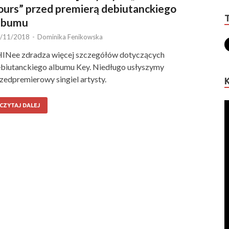
ours” przed premierą debiutanckiego
lbumu
/11/2018
-
Dominika Fenikowska
INee zdradza więcej szczegółów dotyczących
biutanckiego albumu Key. Niedługo usłyszymy
zedpremierowy singiel artysty.
CZYTAJ DALEJ