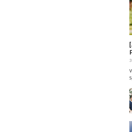
3
W
S