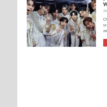
W
26
Ch
sc
ze