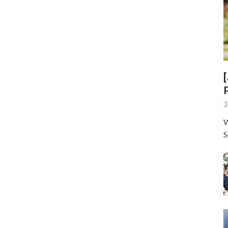
3
W
S