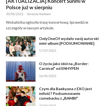
[AKTUALIZACJA] Koncert Sunmi w
Polsce już w sierpniu
30/06/2022
-
Amanda Nadeem
Wokalistka ogłosiła trasę koncertową. Sprawdźcie
szczegóły w naszym artykule.
OnlyOneOf wydało swój autorski
mini-album [PODSUMOWANIE]
17/07/2021
O życiu jako idol na „Border:
Carnival” od ENHYPEN
16/05/2021
Czym dla Baekyuna z EXO jest
miłość? Podsumowanie
comebacku z „BAMBI”
27/04/2021