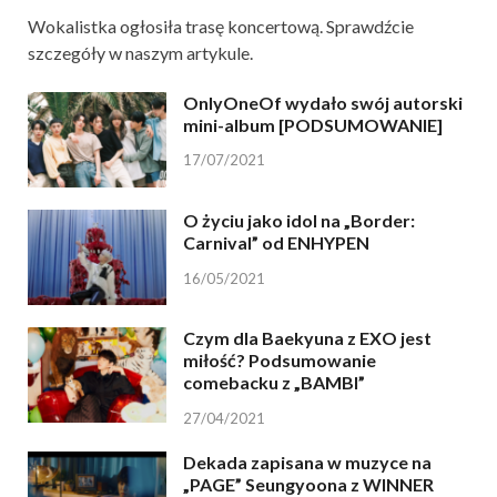
Wokalistka ogłosiła trasę koncertową. Sprawdźcie
szczegóły w naszym artykule.
OnlyOneOf wydało swój autorski
mini-album [PODSUMOWANIE]
17/07/2021
O życiu jako idol na „Border:
Carnival” od ENHYPEN
16/05/2021
Czym dla Baekyuna z EXO jest
miłość? Podsumowanie
comebacku z „BAMBI”
27/04/2021
Dekada zapisana w muzyce na
„PAGE” Seungyoona z WINNER