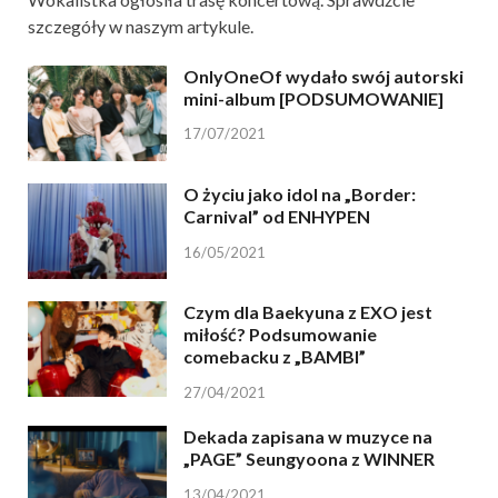
szczegóły w naszym artykule.
OnlyOneOf wydało swój autorski
mini-album [PODSUMOWANIE]
17/07/2021
O życiu jako idol na „Border:
Carnival” od ENHYPEN
16/05/2021
Czym dla Baekyuna z EXO jest
miłość? Podsumowanie
comebacku z „BAMBI”
27/04/2021
Dekada zapisana w muzyce na
„PAGE” Seungyoona z WINNER
13/04/2021