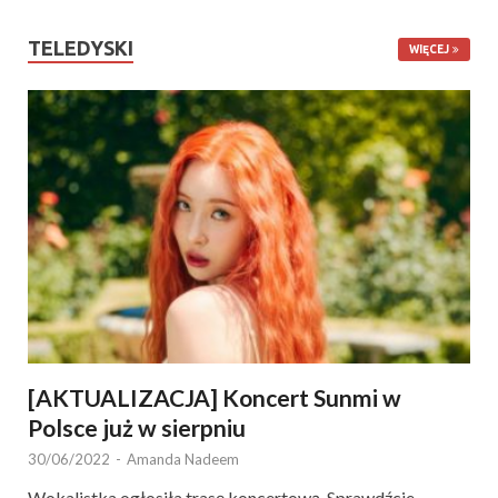
TELEDYSKI
WIĘCEJ
[AKTUALIZACJA] Koncert Sunmi w
Polsce już w sierpniu
30/06/2022
-
Amanda Nadeem
Wokalistka ogłosiła trasę koncertową. Sprawdźcie