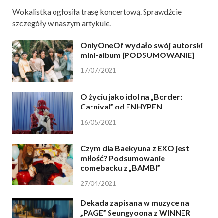
Wokalistka ogłosiła trasę koncertową. Sprawdźcie
szczegóły w naszym artykule.
OnlyOneOf wydało swój autorski
mini-album [PODSUMOWANIE]
17/07/2021
O życiu jako idol na „Border:
Carnival” od ENHYPEN
16/05/2021
Czym dla Baekyuna z EXO jest
miłość? Podsumowanie
comebacku z „BAMBI”
27/04/2021
Dekada zapisana w muzyce na
„PAGE” Seungyoona z WINNER