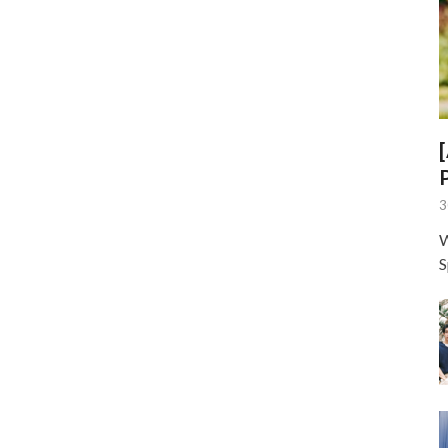
3
W
S