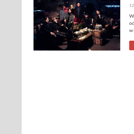
12
W 
od
w 