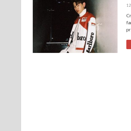
12
Cr
fa
pr