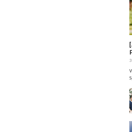
3
W
S