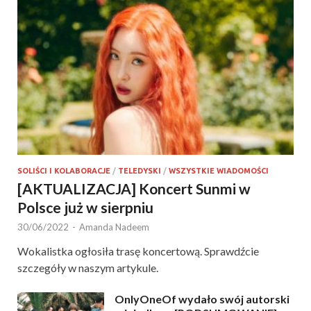
SOLIŚCI I KOLABORACJE
/
TELEDYSKI
/
WSZYSTKIE WIADOMOŚCI
[AKTUALIZACJA] Koncert Sunmi w
Polsce już w sierpniu
30/06/2022
-
Amanda Nadeem
Wokalistka ogłosiła trasę koncertową. Sprawdźcie
szczegóły w naszym artykule.
OnlyOneOf wydało swój autorski