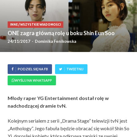
INNE
/
WSZYSTKIE WIADOMOŚCI
ONE zagra główną rolę u boku Shin Eun Soo
24/11/2017
-
Dominika Fenikowska
PODZIEL SIĘ NA FB
TWEETNIJ
WYŚLIJ NA WHATSAPP
Młody raper YG Entertainment dostał rolę w
nadchodzącej dramie tvN.
Kolejnym serialem z serii „Drama Stage” telewizji tvN jest
„Anthology”. Jego fabuła będzie obracać się wokół Shin So
Yi, dorosłej kobiety, która odkrywa zapiski ze swojej