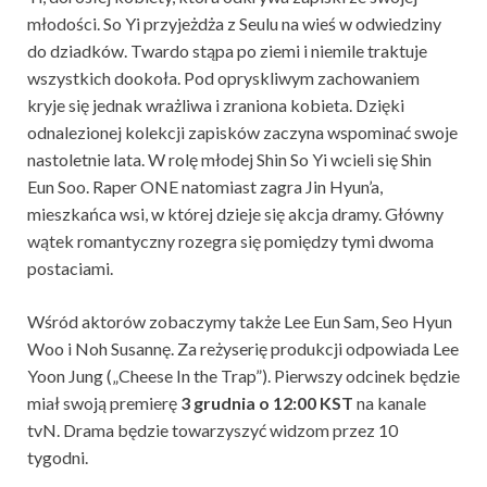
młodości. So Yi przyjeżdża z Seulu na wieś w odwiedziny
do dziadków. Twardo stąpa po ziemi i niemile traktuje
wszystkich dookoła. Pod opryskliwym zachowaniem
kryje się jednak wrażliwa i zraniona kobieta. Dzięki
odnalezionej kolekcji zapisków zaczyna wspominać swoje
nastoletnie lata. W rolę młodej Shin So Yi wcieli się Shin
Eun Soo. Raper ONE natomiast zagra Jin Hyun’a,
mieszkańca wsi, w której dzieje się akcja dramy. Główny
wątek romantyczny rozegra się pomiędzy tymi dwoma
postaciami.
Wśród aktorów zobaczymy także Lee Eun Sam, Seo Hyun
Woo i Noh Susannę. Za reżyserię produkcji odpowiada Lee
Yoon Jung („Cheese In the Trap”). Pierwszy odcinek będzie
miał swoją premierę
3 grudnia o 12:00 KST
na kanale
tvN. Drama będzie towarzyszyć widzom przez 10
tygodni.