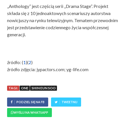
„Anthology” jest częścią serii „Drama Stage”. Projekt
składa się z 10 jednoaktowych scenariuszy autorstwa
nowicjuszy na rynku telewizyjnym. Tematem przewodnim
jest przedstawienie codziennego życia współczesnej
generacji.
źródło: (
1
)(
2
)
źródło zdjęcia: jypactors.com; yg-life.com
TAGI:
ONE
SHIN EUN SOO
PODZIEL SIĘ NA FB
TWEETNIJ
WYŚLIJ NA WHATSAPP