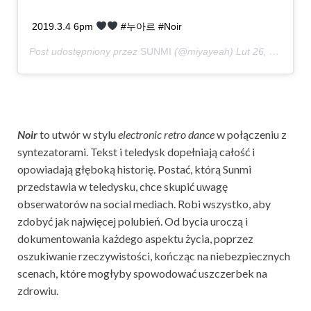
2019.3.4 6pm
#누아르 #Noir
Post udostępniony przez
SUNMI
(@miyayeah)
Lut 26, 2019 o 1:54 PST
Noir
to utwór w stylu
electronic retro dance
w połączeniu z
syntezatorami. Tekst i teledysk dopełniają całość i
opowiadają głęboką historię. Postać, którą Sunmi
przedstawia w teledysku, chce skupić uwagę
obserwatorów na social mediach. Robi wszystko, aby
zdobyć jak najwięcej polubień. Od bycia uroczą i
dokumentowania każdego aspektu życia, poprzez
oszukiwanie rzeczywistości, kończąc na niebezpiecznych
scenach, które mogłyby spowodować uszczerbek na
zdrowiu.