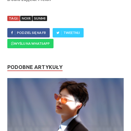
TAGI:
NOIR
SUNMI
PODZIEL SIĘ NA FB
TWEETNIJ
WYŚLIJ NA WHATSAPP
PODOBNE ARTYKUŁY