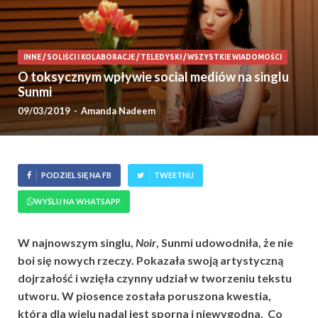
INNE
/
SOLIŚCI I KOLABORACJE
/
TELEDYSKI
/
WSZYSTKIE WIADOMOŚCI
O toksycznym wpływie social mediów na singlu
Sunmi
09/03/2019
-
Amanda Nadeem
PODZIEL SIĘ NA FB
TWEETNIJ
WYŚLIJ NA WHATSAPP
W najnowszym singlu,
Noir
, Sunmi udowodniła, że nie
boi się nowych rzeczy. Pokazała swoją artystyczną
dojrzałość i wzięła czynny udział w tworzeniu tekstu
utworu. W piosence została poruszona kwestia,
która dla wielu nadal jest sporna i niewygodna. Co