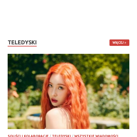
TELEDYSKI
WIĘCEJ
SOLIŚCI I KOLABORACJE
/
TELEDYSKI
/
WSZYSTKIE WIADOMOŚCI