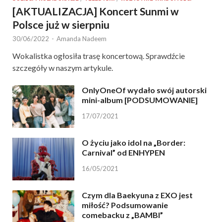
[AKTUALIZACJA] Koncert Sunmi w
Polsce już w sierpniu
30/06/2022
-
Amanda Nadeem
Wokalistka ogłosiła trasę koncertową. Sprawdźcie
szczegóły w naszym artykule.
OnlyOneOf wydało swój autorski
mini-album [PODSUMOWANIE]
17/07/2021
O życiu jako idol na „Border:
Carnival” od ENHYPEN
16/05/2021
Czym dla Baekyuna z EXO jest
miłość? Podsumowanie
comebacku z „BAMBI”