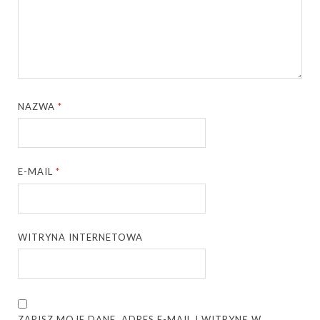
NAZWA
*
E-MAIL
*
WITRYNA INTERNETOWA
ZAPISZ MOJE DANE, ADRES E-MAIL I WITRYNĘ W