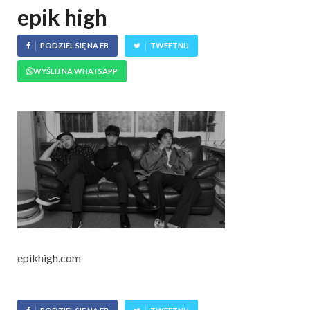
epik high
PODZIEL SIĘ NA FB
TWEETNIJ
WYŚLIJ NA WHATSAPP
epikhigh.com