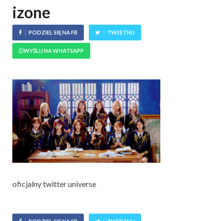
izone
PODZIEL SIĘ NA FB
TWEETNIJ
WYŚLIJ NA WHATSAPP
oficjalny twitter universe