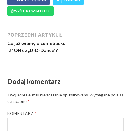
PODZIEL SIĘ NA FB
TWEETNIJ
WYŚLIJ NA WHATSAPP
POPRZEDNI ARTYKUŁ
Co już wiemy o comebacku
IZ*ONE z „D-D-Dance”?
Dodaj komentarz
Twój adres e-mail nie zostanie opublikowany.
Wymagane pola są
oznaczone
*
KOMENTARZ
*