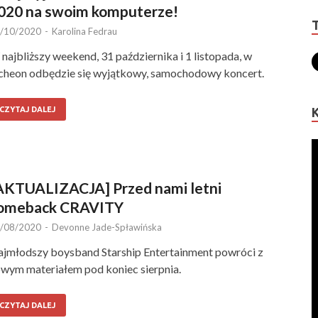
020 na swoim komputerze!
/10/2020
-
Karolina Fedrau
najbliższy weekend, 31 października i 1 listopada, w
cheon odbędzie się wyjątkowy, samochodowy koncert.
CZYTAJ DALEJ
AKTUALIZACJA] Przed nami letni
omeback CRAVITY
/08/2020
-
Devonne Jade-Spławińska
jmłodszy boysband Starship Entertainment powróci z
wym materiałem pod koniec sierpnia.
CZYTAJ DALEJ