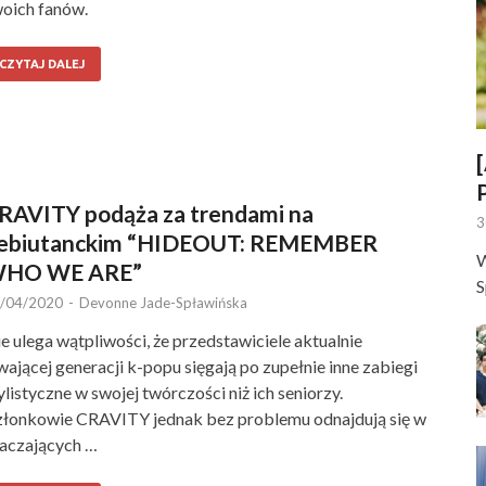
oich fanów.
CZYTAJ DALEJ
RAVITY podąża za trendami na
3
ebiutanckim “HIDEOUT: REMEMBER
W
HO WE ARE”
S
/04/2020
-
Devonne Jade-Spławińska
e ulega wątpliwości, że przedstawiciele aktualnie
wającej generacji k-popu sięgają po zupełnie inne zabiegi
ylistyczne w swojej twórczości niż ich seniorzy.
łonkowie CRAVITY jednak bez problemu odnajdują się w
aczających …