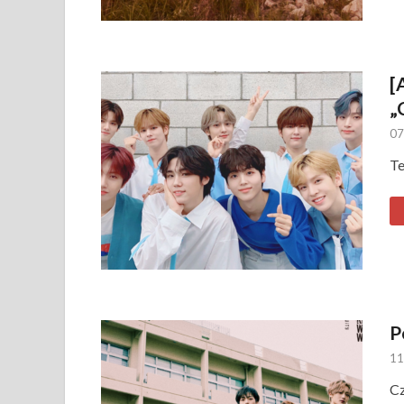
[
„
07
Te
P
11
Cz