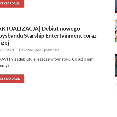
CZYTAJ DALEJ
AKTUALIZACJA] Debiut nowego
oysbandu Starship Entertainment coraz
liżej
/04/2020
-
Devonne Jade-Spławińska
AVITY zadebiutuje jeszcze w tym roku. Co już o nim
iemy?
CZYTAJ DALEJ