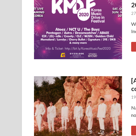
2
27
W 
In
[
c
19
Na
no