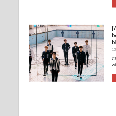
[
b
b
13
CR
w