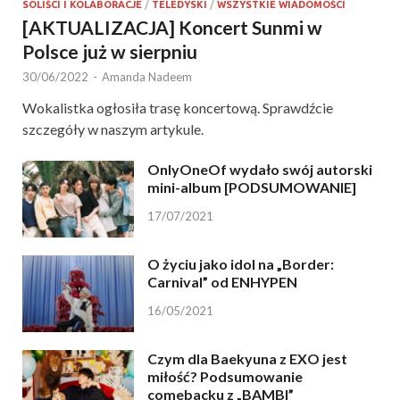
SOLIŚCI I KOLABORACJE
/
TELEDYSKI
/
WSZYSTKIE WIADOMOŚCI
[AKTUALIZACJA] Koncert Sunmi w
Polsce już w sierpniu
30/06/2022
-
Amanda Nadeem
Wokalistka ogłosiła trasę koncertową. Sprawdźcie
szczegóły w naszym artykule.
OnlyOneOf wydało swój autorski
mini-album [PODSUMOWANIE]
17/07/2021
O życiu jako idol na „Border:
Carnival” od ENHYPEN
16/05/2021
Czym dla Baekyuna z EXO jest
miłość? Podsumowanie
comebacku z „BAMBI”