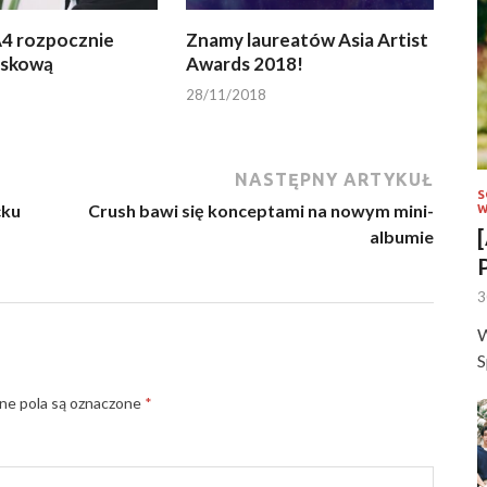
4 rozpocznie
Znamy laureatów Asia Artist
jskową
Awards 2018!
28/11/2018
NASTĘPNY ARTYKUŁ
S
cku
Crush bawi się konceptami na nowym mini-
W
albumie
3
W
S
e pola są oznaczone
*