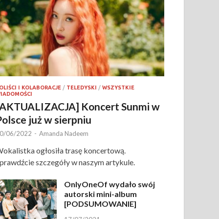
OLIŚCI I KOLABORACJE
/
TELEDYSKI
/
WSZYSTKIE
IADOMOŚCI
[AKTUALIZACJA] Koncert Sunmi w
Polsce już w sierpniu
0/06/2022
-
Amanda Nadeem
okalistka ogłosiła trasę koncertową.
prawdźcie szczegóły w naszym artykule.
OnlyOneOf wydało swój
autorski mini-album
[PODSUMOWANIE]