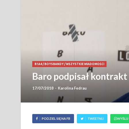
B1A4
/
BOYSBANDY
/
WSZYSTKIE WIADOMOŚCI
Baro podpisał kontrakt
17/07/2018
-
Karolina Fedrau
PODZIEL SIĘ NA FB
TWEETNIJ
WYŚLIJ