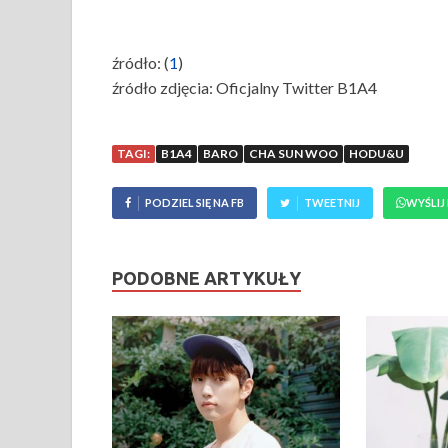
źródło: (
1
)
źródło zdjęcia: Oficjalny Twitter B1A4
TAGI:
B1A4
BARO
CHA SUN WOO
HODU&U
PODZIEL SIĘ NA FB
TWEETNIJ
WYŚLIJ
PODOBNE ARTYKUŁY