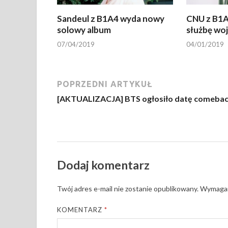
Sandeul z B1A4 wyda nowy
CNU z B1A
solowy album
służbę wo
07/04/2019
04/01/2019
POPRZEDNI ARTYKUŁ
[AKTUALIZACJA] BTS ogłosiło datę comeba
Dodaj komentarz
Twój adres e-mail nie zostanie opublikowany.
Wymagan
KOMENTARZ
*