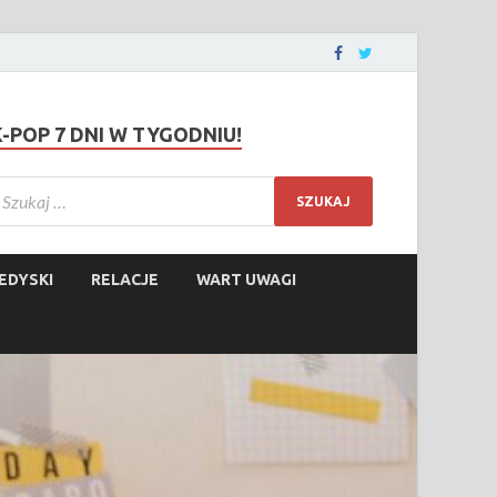
K-POP 7 DNI W TYGODNIU!
EDYSKI
RELACJE
WART UWAGI