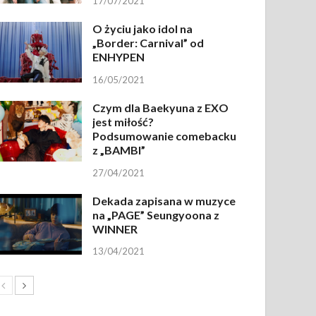
17/07/2021
O życiu jako idol na
„Border: Carnival” od
ENHYPEN
16/05/2021
Czym dla Baekyuna z EXO
jest miłość?
Podsumowanie comebacku
z „BAMBI”
27/04/2021
Dekada zapisana w muzyce
na „PAGE” Seungyoona z
WINNER
13/04/2021