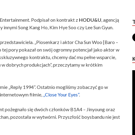
Entertainment. Podpisał on kontrakt z
HODU&U
, agencją
zy innymi Song Kang Ho, Kim Hye Soo czy Lee Sun Gyun.
przedstawiciela. „Piosenkarz i aktor Cha Sun Woo [Baro –
o tej pory pokazał on swój ogromny potencjał jako aktor w
kskluzywnego kontraktu, chcemy dać mu pełne wsparcie,
u w dobrych produkcjach”, przeczytamy w krótkim
amie „Reply 1994”. Ostatnio mogliśmy zobaczyć go w
 internetowym filmie,
„Close Your Eyes”
.
nt pożegnało się dwóch członków B1A4 – Jinyoung oraz
han, pozostała w wytwórni. Przyszłość boysbandu nie jest