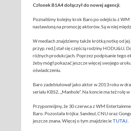
Członek B1A4 dołączył do nowej agencji.
Poznaliśmy kolejny krok Baro po odejściu z WM 
nastawioną na promocję aktorów. Są w niej międ
W mediach znajdziemy także krótką notkę od jej 
przyp. red.] stał się częścią rodziny HODU&U. D
różnych produkcjach. Poprzez podpisanie tego e
żeby mógł pokazać jeszcze więcej swojego urok
oświadczeniu.
Baro zadebiutował jako aktor w 2013 roku w dr
serialu KBS2, „Manhole”. Na koncie ma też rolę w
Przypomnijmy, że 30 czerwca z WM Entertainme
Baro. Pozostała trójka: Sandeul, CNU oraz Gongc
jeszcze znana. Więcej o tym znajdziecie
TUTAJ
.