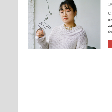
19
Ch
me
za
de