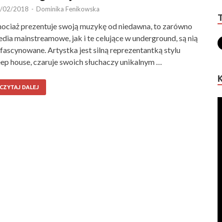
/02/2018
-
Dominika Fenikowska
ociaż prezentuje swoją muzykę od niedawna, to zarówno
dia mainstreamowe, jak i te celujące w underground, są nią
fascynowane. Artystka jest silną reprezentantką stylu
ep house, czaruje swoich słuchaczy unikalnym …
CZYTAJ DALEJ