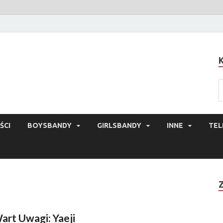
ŚCI
BOYSBANDY
GIRLSBANDY
INNE
TEL
art Uwagi: Yaeji