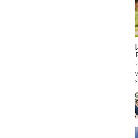
3
W
S