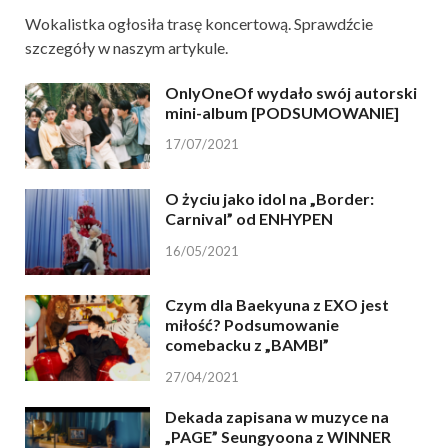
Wokalistka ogłosiła trasę koncertową. Sprawdźcie
szczegóły w naszym artykule.
OnlyOneOf wydało swój autorski
mini-album [PODSUMOWANIE]
17/07/2021
O życiu jako idol na „Border:
Carnival” od ENHYPEN
16/05/2021
Czym dla Baekyuna z EXO jest
miłość? Podsumowanie
comebacku z „BAMBI”
27/04/2021
Dekada zapisana w muzyce na
„PAGE” Seungyoona z WINNER