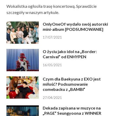
Wokalistka ogłosiła trasę koncertową. Sprawdźcie
szczegóły w naszym artykule.
OnlyOneOf wydało swój autorski
mini-album [PODSUMOWANIE]
17/07/2021
O życiu jako idol na „Border:
Carnival” od ENHYPEN
16/05/2021
Czym dla Baekyuna z EXO jest
miłość? Podsumowanie
comebacku z „BAMBI”
27/04/2021
Dekada zapisana w muzyce na
„PAGE” Seungyoona z WINNER