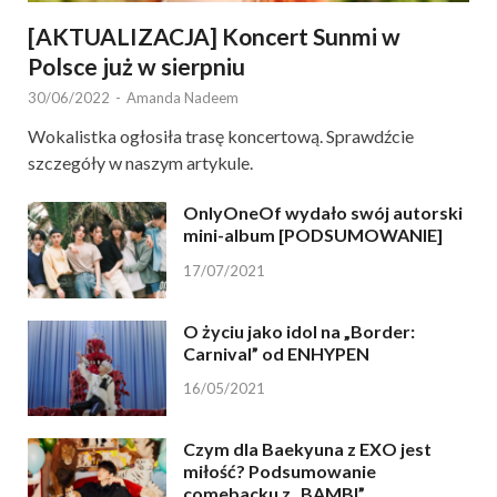
[AKTUALIZACJA] Koncert Sunmi w
Polsce już w sierpniu
30/06/2022
-
Amanda Nadeem
Wokalistka ogłosiła trasę koncertową. Sprawdźcie
szczegóły w naszym artykule.
OnlyOneOf wydało swój autorski
mini-album [PODSUMOWANIE]
17/07/2021
O życiu jako idol na „Border:
Carnival” od ENHYPEN
16/05/2021
Czym dla Baekyuna z EXO jest
miłość? Podsumowanie
comebacku z „BAMBI”