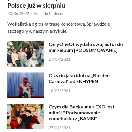
Polsce już w sierpniu
30/06/2022
-
Amanda Nadeem
Wokalistka ogłosiła trasę koncertową. Sprawdźcie
szczegóły w naszym artykule.
OnlyOneOf wydało swój autorski
mini-album [PODSUMOWANIE]
17/07/2021
O życiu jako idol na „Border:
Carnival” od ENHYPEN
16/05/2021
Czym dla Baekyuna z EXO jest
miłość? Podsumowanie
comebacku z „BAMBI”
27/04/2021