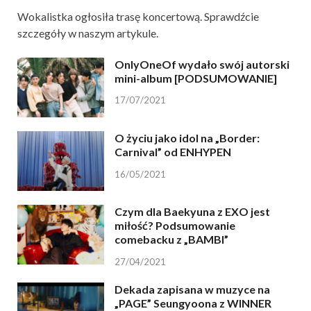
Wokalistka ogłosiła trasę koncertową. Sprawdźcie
szczegóły w naszym artykule.
OnlyOneOf wydało swój autorski
mini-album [PODSUMOWANIE]
17/07/2021
O życiu jako idol na „Border:
Carnival” od ENHYPEN
16/05/2021
Czym dla Baekyuna z EXO jest
miłość? Podsumowanie
comebacku z „BAMBI”
27/04/2021
Dekada zapisana w muzyce na
„PAGE” Seungyoona z WINNER