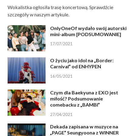
Wokalistka ogłosiła trasę koncertową. Sprawdźcie
szczegóły w naszym artykule.
OnlyOneOf wydało swój autorski
mini-album [PODSUMOWANIE]
17/07/2021
O życiu jako idol na „Border:
Carnival” od ENHYPEN
16/05/2021
Czym dla Baekyuna z EXO jest
miłość? Podsumowanie
comebacku z „BAMBI”
27/04/2021
Dekada zapisana w muzyce na
„PAGE” Seungyoona z WINNER