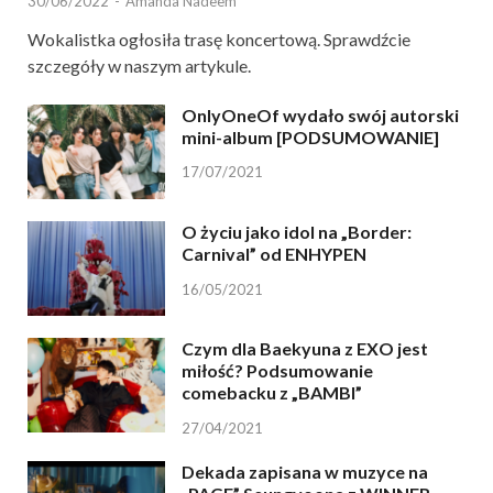
30/06/2022
-
Amanda Nadeem
Wokalistka ogłosiła trasę koncertową. Sprawdźcie
szczegóły w naszym artykule.
OnlyOneOf wydało swój autorski
mini-album [PODSUMOWANIE]
17/07/2021
O życiu jako idol na „Border:
Carnival” od ENHYPEN
16/05/2021
Czym dla Baekyuna z EXO jest
miłość? Podsumowanie
comebacku z „BAMBI”
27/04/2021
Dekada zapisana w muzyce na