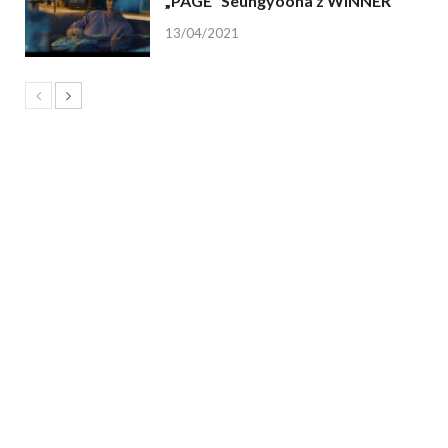
„PAGE” Seungyoona z WINNER
13/04/2021