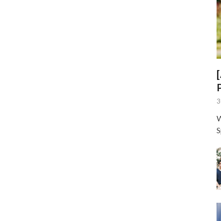
3
W
S