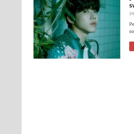
s
24
Pe
so