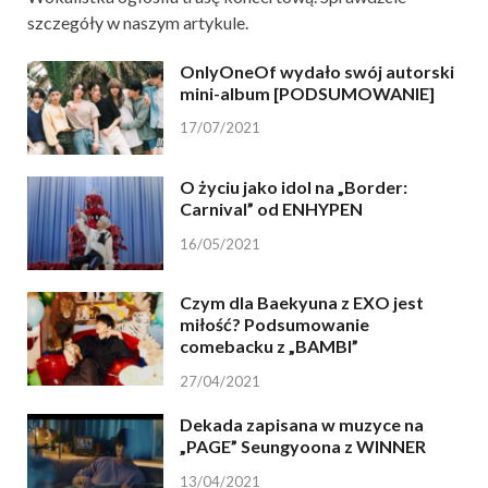
szczegóły w naszym artykule.
OnlyOneOf wydało swój autorski
mini-album [PODSUMOWANIE]
17/07/2021
O życiu jako idol na „Border:
Carnival” od ENHYPEN
16/05/2021
Czym dla Baekyuna z EXO jest
miłość? Podsumowanie
comebacku z „BAMBI”
27/04/2021
Dekada zapisana w muzyce na
„PAGE” Seungyoona z WINNER
13/04/2021