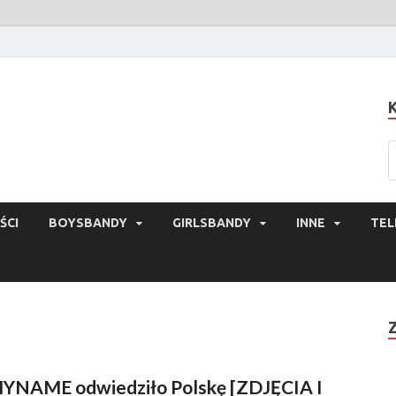
ŚCI
BOYSBANDY
GIRLSBANDY
INNE
TEL
YNAME odwiedziło Polskę [ZDJĘCIA I