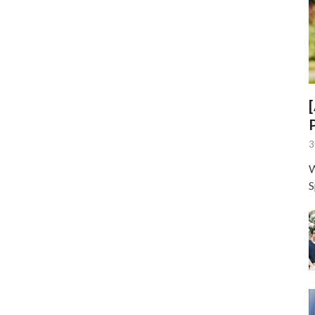
3
W
S