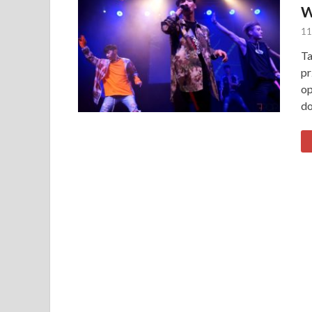
W
11
Ta
pr
op
do