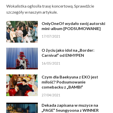
Wokalistka ogłosiła trasę koncertową. Sprawdźcie
szczegóły w naszym artykule.
OnlyOneOf wydało swój autorski
mini-album [PODSUMOWANIE]
17/07/2021
O życiu jako idol na „Border:
Carnival” od ENHYPEN
16/05/2021
Czym dla Baekyuna z EXO jest
miłość? Podsumowanie
comebacku z „BAMBI”
27/04/2021
Dekada zapisana w muzyce na
„PAGE” Seungyoona z WINNER