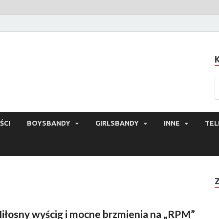
ŚCI
BOYSBANDY
GIRLSBANDY
INNE
TEL
iłosny wyścig i mocne brzmienia na „RPM”