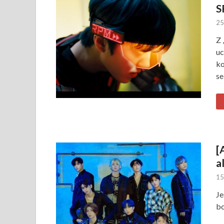
S
25
Z 
uc
ko
se
[
a
15
Je
bo