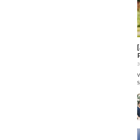
3
W
S