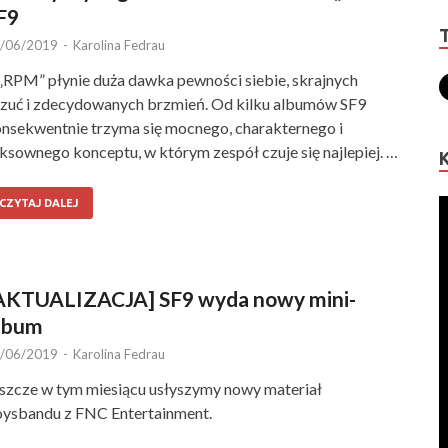
F9
/06/2019
-
Karolina Fedrau
„RPM” płynie duża dawka pewności siebie, skrajnych
zuć i zdecydowanych brzmień. Od kilku albumów SF9
nsekwentnie trzyma się mocnego, charakternego i
ksownego konceptu, w którym zespół czuje się najlepiej. …
CZYTAJ DALEJ
AKTUALIZACJA] SF9 wyda nowy mini-
lbum
/06/2019
-
Karolina Fedrau
szcze w tym miesiącu usłyszymy nowy materiał
ysbandu z FNC Entertainment.