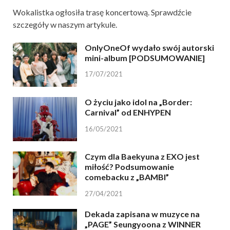
Wokalistka ogłosiła trasę koncertową. Sprawdźcie
szczegóły w naszym artykule.
OnlyOneOf wydało swój autorski
mini-album [PODSUMOWANIE]
17/07/2021
O życiu jako idol na „Border:
Carnival” od ENHYPEN
16/05/2021
Czym dla Baekyuna z EXO jest
miłość? Podsumowanie
comebacku z „BAMBI”
27/04/2021
Dekada zapisana w muzyce na
„PAGE” Seungyoona z WINNER