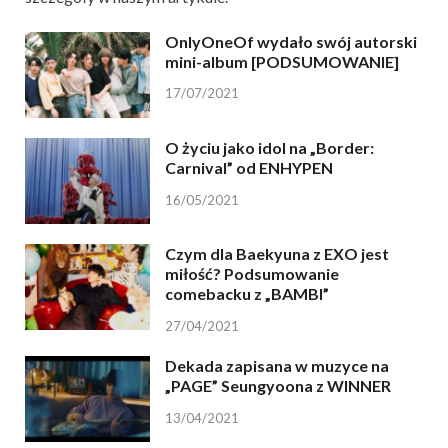
OnlyOneOf wydało swój autorski
mini-album [PODSUMOWANIE]
17/07/2021
O życiu jako idol na „Border:
Carnival” od ENHYPEN
16/05/2021
Czym dla Baekyuna z EXO jest
miłość? Podsumowanie
comebacku z „BAMBI”
27/04/2021
Dekada zapisana w muzyce na
„PAGE” Seungyoona z WINNER
13/04/2021