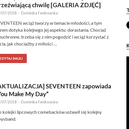
rzeźwiającą chwilę [GALERIA ZDJĘĆ]
/07/2018
-
Dominika Fenikowska
VENTEEN wciąż tworzy w temacie młodości, a tym
zem dotyka kolejnego jej aspektu: dorastania. Chociaż
euchronne, trzeba się z nim pogodzić i wciąż korzystać z
cia, jak chociażby z miłości …
CZYTAJ DALEJ
AKTUALIZACJA] SEVENTEEN zapowiada
You Make My Day”
/07/2018
-
Dominika Fenikowska
 kolejki lipcowych comebacków ustawił się kolejny
ysband.