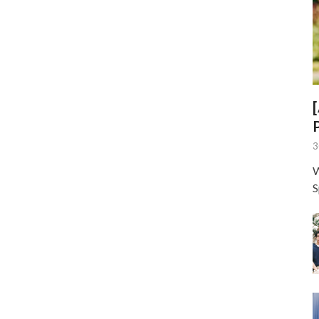
3
W
S