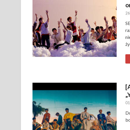
o
26
SE
ra
ni
ży
[
„
01
Do
bo