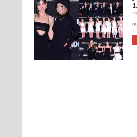
1.
29
Pi