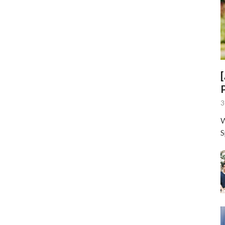
3
W
S