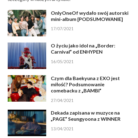
OnlyOneOf wydało swój autorski
mini-album [PODSUMOWANIE]
17/07/2021
O życiu jako idol na „Border:
Carnival” od ENHYPEN
16/05/2021
Czym dla Baekyuna z EXO jest
miłość? Podsumowanie
comebacku z „BAMBI”
27/04/2021
Dekada zapisana w muzyce na
„PAGE” Seungyoona z WINNER
13/04/2021