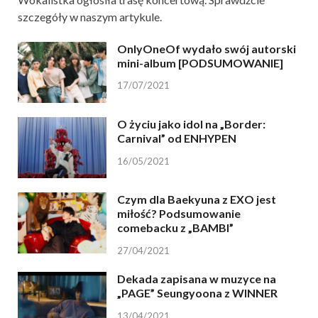
szczegóły w naszym artykule.
OnlyOneOf wydało swój autorski
mini-album [PODSUMOWANIE]
17/07/2021
O życiu jako idol na „Border:
Carnival” od ENHYPEN
16/05/2021
Czym dla Baekyuna z EXO jest
miłość? Podsumowanie
comebacku z „BAMBI”
27/04/2021
Dekada zapisana w muzyce na
„PAGE” Seungyoona z WINNER
13/04/2021