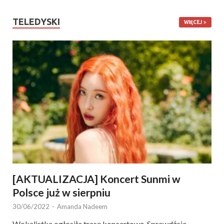
TELEDYSKI
WIĘCEJ
[AKTUALIZACJA] Koncert Sunmi w
Polsce już w sierpniu
30/06/2022
-
Amanda Nadeem
Wokalistka ogłosiła trasę koncertową. Sprawdźcie