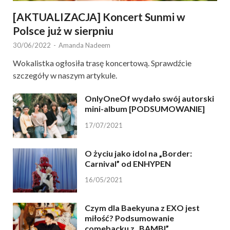
[AKTUALIZACJA] Koncert Sunmi w
Polsce już w sierpniu
30/06/2022
-
Amanda Nadeem
Wokalistka ogłosiła trasę koncertową. Sprawdźcie
szczegóły w naszym artykule.
OnlyOneOf wydało swój autorski
mini-album [PODSUMOWANIE]
17/07/2021
O życiu jako idol na „Border:
Carnival” od ENHYPEN
16/05/2021
Czym dla Baekyuna z EXO jest
miłość? Podsumowanie
comebacku z „BAMBI”