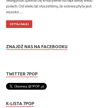
Seungyoon spełnia się kreatywnie na naprawdę wielu
polach. Od wielu lat słyszeliśmy, że solowa płyta jest
wysoko …
CZYTAJ DALEJ
ZNAJDŹ NAS NA FACEBOOKU
TWITTER 7POP
K-LISTA 7POP