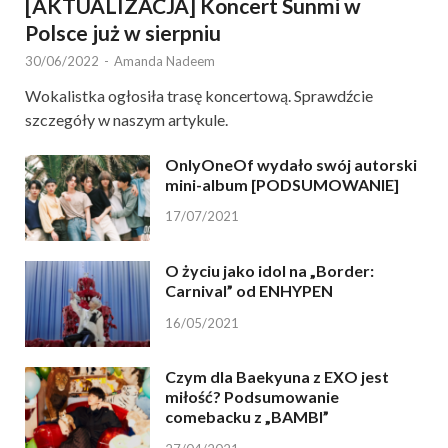
[AKTUALIZACJA] Koncert Sunmi w
Polsce już w sierpniu
30/06/2022
-
Amanda Nadeem
Wokalistka ogłosiła trasę koncertową. Sprawdźcie
szczegóły w naszym artykule.
OnlyOneOf wydało swój autorski
mini-album [PODSUMOWANIE]
17/07/2021
O życiu jako idol na „Border:
Carnival” od ENHYPEN
16/05/2021
Czym dla Baekyuna z EXO jest
miłość? Podsumowanie
comebacku z „BAMBI”