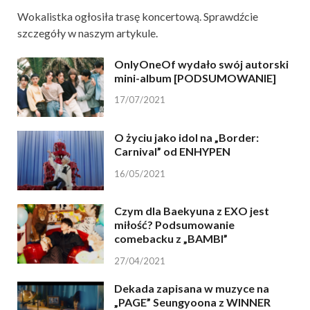
Wokalistka ogłosiła trasę koncertową. Sprawdźcie
szczegóły w naszym artykule.
OnlyOneOf wydało swój autorski
mini-album [PODSUMOWANIE]
17/07/2021
O życiu jako idol na „Border:
Carnival” od ENHYPEN
16/05/2021
Czym dla Baekyuna z EXO jest
miłość? Podsumowanie
comebacku z „BAMBI”
27/04/2021
Dekada zapisana w muzyce na
„PAGE” Seungyoona z WINNER