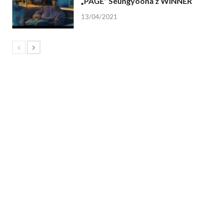
„PAGE” Seungyoona z WINNER
13/04/2021