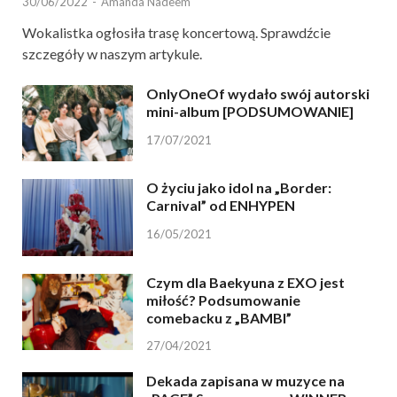
30/06/2022
-
Amanda Nadeem
Wokalistka ogłosiła trasę koncertową. Sprawdźcie
szczegóły w naszym artykule.
OnlyOneOf wydało swój autorski
mini-album [PODSUMOWANIE]
17/07/2021
O życiu jako idol na „Border:
Carnival” od ENHYPEN
16/05/2021
Czym dla Baekyuna z EXO jest
miłość? Podsumowanie
comebacku z „BAMBI”
27/04/2021
Dekada zapisana w muzyce na