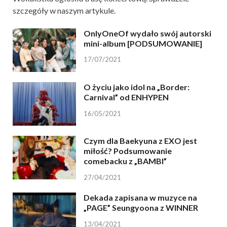
szczegóły w naszym artykule.
OnlyOneOf wydało swój autorski
mini-album [PODSUMOWANIE]
17/07/2021
O życiu jako idol na „Border:
Carnival” od ENHYPEN
16/05/2021
Czym dla Baekyuna z EXO jest
miłość? Podsumowanie
comebacku z „BAMBI”
27/04/2021
Dekada zapisana w muzyce na
„PAGE” Seungyoona z WINNER
13/04/2021