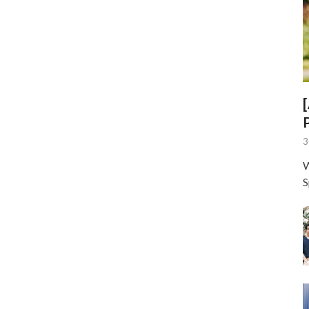
3
W
S