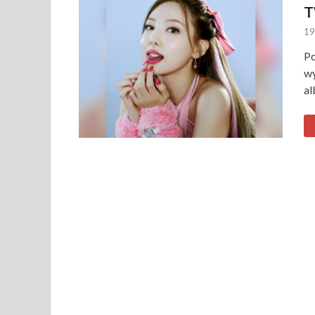
T
19
Po
wy
al